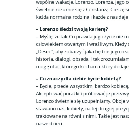
wspólne wakacje, Lorenzo, Lorenza, jego có
świetnie rozumie się z Constanzą. Cieszę s
każda normalna rodzina i każde z nas daje o
– Lorenzo śledzi twoją karierę?
– Myślę, że tak. Co prawda jego życie nie 
człowiekiem otwartym i wrażliwym. Kiedy s
„Deseo”, aby zobaczyć jaka będzie jego re
historia, dialogi, obsada. I tak zrozumiał
mogę ufać, którego kocham i który dodaje 
– Co znaczy dla ciebie bycie kobietą?
– Bycie, przede wszystkim, bardzo kobiecą,
Akceptować porażki i próbować je przezwy
Lorenzo świetnie się uzupełniamy. Oboje
stawiano nas, kobiety, na tej drugiej pozy
traktowane na równi z nimi. Takie jest na
nasze dzieci.