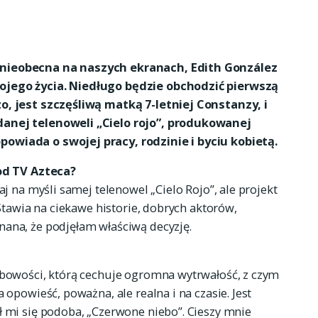
 nieobecna na naszych ekranach, Edith González
ojego życia. Niedługo będzie obchodzić pierwszą
o, jest szczęśliwą matką 7-letniej Constanzy, i
danej telenoweli „Cielo rojo”, produkowanej
owiada o swojej pracy, rodzinie i byciu kobietą.
 od TV Azteca?
aj na myśli samej telenowel „Cielo Rojo”, ale projekt
 Stawia na ciekawe historie, dobrych aktorów,
nana, że podjęłam właściwą decyzję.
obowości, którą cechuje ogromna wytrwałość, z czym
 opowieść, poważna, ale realna i na czasie. Jest
ł mi się podoba, „Czerwone niebo”. Cieszy mnie