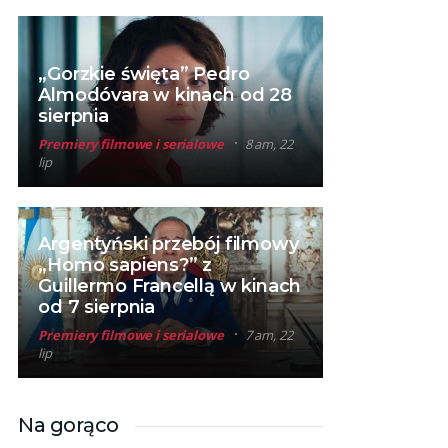
„Gorzkie święta” Pedro
Almodóvara w kinach od 28
sierpnia
Premiery filmowe i serialowe
8 am, 22
lip
Argentyński przebój filmowy
„Homo sapiens?” z
Guillermo Francellą w kinach
od 7 sierpnia
Premiery filmowe i serialowe
7 am, 22
lip
Na gorąco