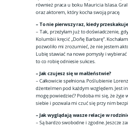
również praca u boku Mauricia Islasa. Gra
oraz aktorem, który kocha swoją pracę.
– To nie pierwszy raz, kiedy przeskaku
– Tak, przeżyłam już to doświadczenie, g
Kolumbii kręcić „Doñę Barbarę”. Kochałam,
pozwoliło mi zrozumieć, że nie jestem aktor
Lubię stawiać na nowe pomysły i wybierać l
to co robię odniesie sukces.
– Jak czujesz się w małżeństwie?
– Całkowicie spełniona. Poślubienie Lorenzo
dżentelmen pod każdym względem. Jest inte
mogę powiedzieć? Podoba mi się, że żyje
siebie i pozwala mi czuć się przy nim bezpi
– Jak wyglądają wasze relacje w rodzini
– Są bardzo swobodne i zgodne. Jeszcze z