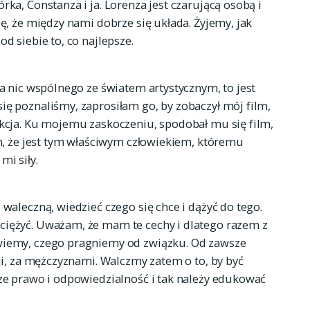
rka, Constanza i ja. Lorenza jest czarującą osobą i
ię, że między nami dobrze się układa. Żyjemy, jak
d siebie to, co najlepsze.
ma nic wspólnego ze światem artystycznym, to jest
ię poznaliśmy, zaprosiłam go, by zobaczył mój film,
akcja. Ku mojemu zaskoczeniu, spodobał mu się film,
am, że jest tym właściwym człowiekiem, któremu
mi siły.
 waleczną, wiedzieć czego się chce i dążyć do tego.
ciężyć. Uważam, że mam te cechy i dlatego razem z
 wiemy, czego pragniemy od związku. Od zawsze
cji, za mężczyznami. Walczmy zatem o to, by być
sze prawo i odpowiedzialność i tak należy edukować