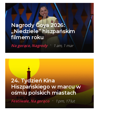
Nagrody Goya 2026:
„Niedziele” hiszpańskim
filmem roku
Na gorąco
,
Nagrody
1 am, 1 mar
24. Tydzień Kina
Hiszpańskiego w marcu w
ośmiu polskich miastach
Festiwale
,
Na gorąco
1 pm, 17 lut