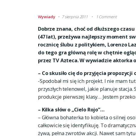
Wywiady
7 sierpnia 2011
1 Comment
Dobrze znana, choć od dłuższego czasu
(47 lat), przeżywa najlepszy moment sw
rocznicę ślubu z politykiem, Lorenzo Laz
do tego gra główną rolę w chętnie oglą
przez TV Azteca. W wywiadzie aktorka op
– Co skusiło cię do przyjęcia propozycji
-Spodobał mi się ich projekt. I nie mam tut
przyszłych telenowel, jakie planuje stacja.
produkcje pierwszej klasy… Jestem przeko
– Kilka słów o „Cielo Rojo”…
– Główna bohaterka to kobieta o silnej os
całkowicie się identyfikuję. To dramatyczna
żywa, pełna zwrotów akcji. Nawet sam tytu