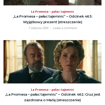
La Promesa – pałac tajemnic
„La Promesa – pałac tajemnic” – Odcinek 463:
Wyjątkowy prezent (streszczenie)
7 sierpnia 2026
Leave a comment
La Promesa – pałac tajemnic
„La Promesa – pałac tajemnic” – Odcinek 462: Cruz jest
zazdrosna o Maríę (streszczenie)