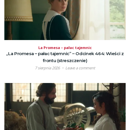
La Promesa – pałac tajemnic
„La Promesa – pałac tajemnic” – Odcinek 464: Wieści z
frontu (streszczenie)
7 sierpnia 2026
Leave a comment