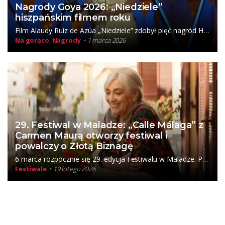
Nagrody Goya 2026: „Niedziele”
hiszpańskim filmem roku
Film Alaudy Ruiz de Azúa „Niedziele” zdobył pięć nagród Hiszpańskiej Akademii Filmowej w tym najważniejszą, dla najlepszego filmu.
Na gorąco
,
Nagrody
1 marca 2026
29. Festiwal w Maladze: „Calle Málaga” z
Carmen Maurą otworzy festiwal i
powalczy o Złotą Biznagę
6 marca rozpocznie się 29. edycja Festiwalu w Maladze. Przedstawiamy listę hiszpańsko i portugalskojęzycznych filmów, które powalczą o Złotą Biznagę.
Festiwale
19 lutego 2026