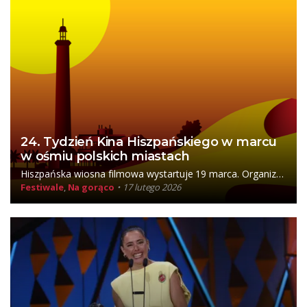
24. Tydzień Kina Hiszpańskiego w marcu
w ośmiu polskich miastach
Hiszpańska wiosna filmowa wystartuje 19 marca. Organizatorzy festiwalu ujawnili daty oraz plakat, którego motywem przewodnim jest wyspa Gran Canaria.
Festiwale
,
Na gorąco
17 lutego 2026