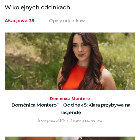
W kolejnych odcinkach
Akacjowa 38
Opisy odcinków
Doménica Montero
„Doménica Montero” – Odcinek 5: Kiara przybywa na
hacjendę
8 sierpnia 2026
Leave a comment