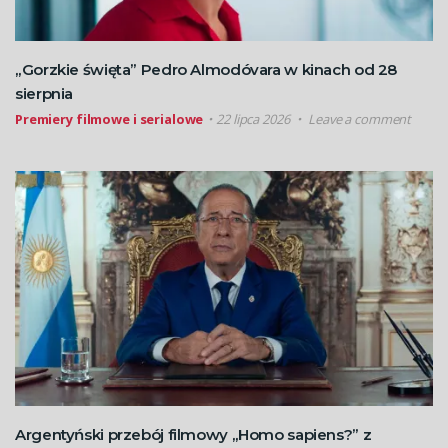
„Gorzkie święta” Pedro Almodóvara w kinach od 28
sierpnia
Premiery filmowe i serialowe
22 lipca 2026
Leave a comment
Argentyński przebój filmowy „Homo sapiens?” z