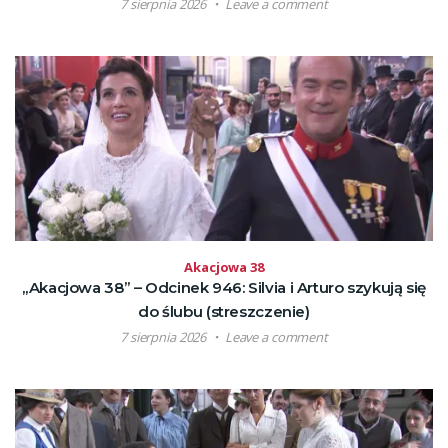
7 sierpnia 2026
Leave a comment
Akacjowa 38
„Akacjowa 38” – Odcinek 946: Silvia i Arturo szykują się
do ślubu (streszczenie)
7 sierpnia 2026
Leave a comment