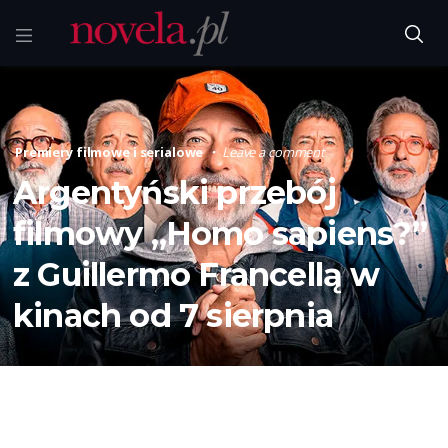
Premiery filmowe i serialowe
Leave a comment
Argentyński przebój
filmowy „Homo sapiens?”
z Guillermo Francellą w
kinach od 7 sierpnia