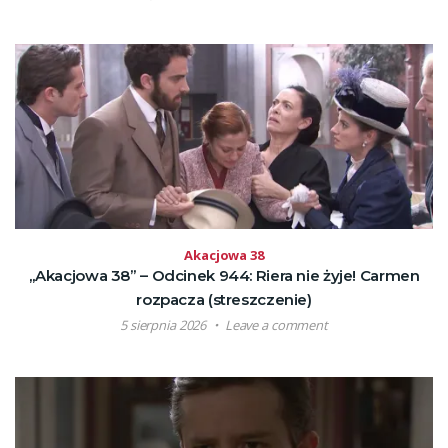
Akacjowa 38
„Akacjowa 38” – Odcinek 944: Riera nie żyje! Carmen
rozpacza (streszczenie)
5 sierpnia 2026
Leave a comment