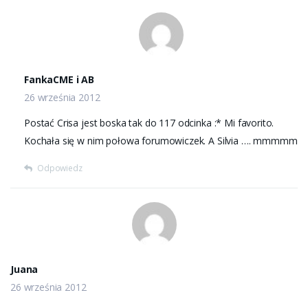
FankaCME i AB
26 września 2012
Postać Crisa jest boska tak do 117 odcinka :* Mi favorito.
Kochała się w nim połowa forumowiczek. A Silvia …. mmmmm
Odpowiedz
Juana
26 września 2012