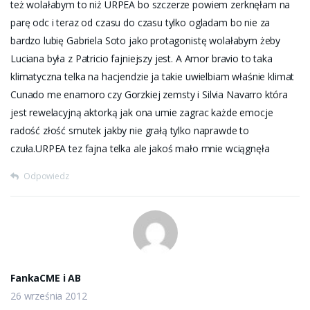
też wolałabym to niż URPEA bo szczerze powiem zerknęłam na
parę odc i teraz od czasu do czasu tylko ogladam bo nie za
bardzo lubię Gabriela Soto jako protagonistę wolałabym żeby
Luciana była z Patricio fajniejszy jest. A Amor bravio to taka
klimatyczna telka na hacjendzie ja takie uwielbiam właśnie klimat
Cunado me enamoro czy Gorzkiej zemsty i Silvia Navarro która
jest rewelacyjną aktorką jak ona umie zagrac każde emocje
radość złość smutek jakby nie grałą tylko naprawde to
czuła.URPEA tez fajna telka ale jakoś mało mnie wciągnęła
Odpowiedz
FankaCME i AB
26 września 2012