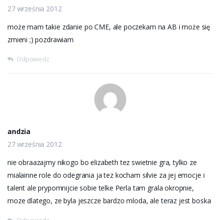
27 września 2012
może mam takie zdanie po CME, ale poczekam na AB i może się
zmieni ;) pozdrawiam
Odpowiedz
andzia
27 września 2012
nie obraazajmy nikogo bo elizabeth tez swietnie gra, tylko ze
mialainne role do odegrania ja tez kocham silvie za jej emocje i
talent ale prypomnijcie sobie telke Perla tam grala okropnie,
moze dlatego, ze byla jeszcze bardzo mloda, ale teraz jest boska