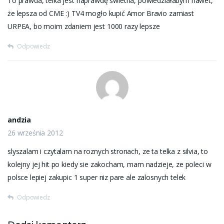
To prawda, telka jest naprawdę świetna, powiedziałabym nawet,
że lepsza od CME :) TV4 mogło kupić Amor Bravio zamiast
URPEA, bo moim zdaniem jest 1000 razy lepsze
Odpowiedz
andzia
26 września 2012
slyszalam i czytalam na roznych stronach, ze ta telka z silvia, to
kolejny jej hit po kiedy sie zakocham, mam nadzieje, ze poleci w
polsce lepiej zakupic 1 super niz pare ale zalosnych telek
Odpowiedz