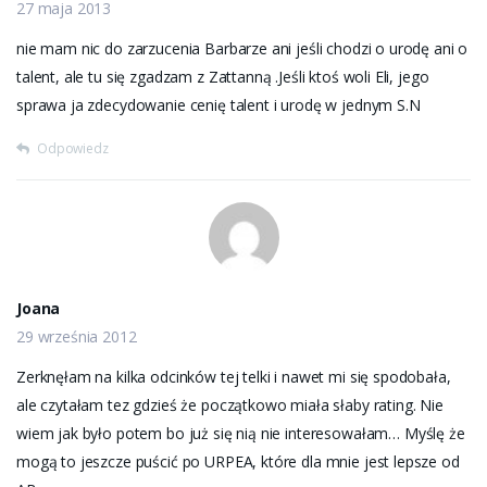
27 maja 2013
nie mam nic do zarzucenia Barbarze ani jeśli chodzi o urodę ani o
talent, ale tu się zgadzam z Zattanną .Jeśli ktoś woli Eli, jego
sprawa ja zdecydowanie cenię talent i urodę w jednym S.N
Odpowiedz
Joana
29 września 2012
Zerknęłam na kilka odcinków tej telki i nawet mi się spodobała,
ale czytałam tez gdzieś że początkowo miała słaby rating. Nie
wiem jak było potem bo już się nią nie interesowałam… Myślę że
mogą to jeszcze puścić po URPEA, które dla mnie jest lepsze od