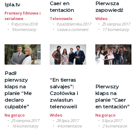
Caer en
Pierwsza
Ipla.tv
tentación
zapowiedź
Premiery filmowe i
serialowe
Telenowele
Wideo
9 stycznia 2018
9 października 2017
25 sierpnia 2017
9 komentarzy
Leave a comment
17 komentarzy
Padł
pierwszy
“En tierras
klaps na
salvajes”:
Pierwszy
planie “Me
Czołówka i
klaps na
declaro
zwiastun
planie “Caer
culpable”
telenoweli
en tentación”
Na gorąco
Wideo
Na gorąco
25 sierpnia 2017
28 lipca 2017
5 lipca 2017
16 komentarzy
4 komentarze
2 komentarze