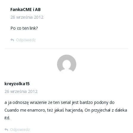
FankaCME i AB
26 września 2012
Po co ten link?
Odpowiedz
kreyzolka15
26 września 2012
a ja odnoszę wrażenie że ten serial jest bardzo podony do
Cuando me enamoro, też jakaś hacjenda, On przyjechał z daleka
itd.
Odpowiedz