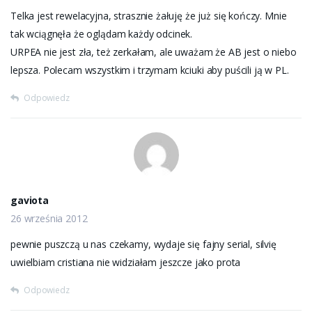
Telka jest rewelacyjna, strasznie żałuję że już się kończy. Mnie
tak wciągnęła że oglądam każdy odcinek.
URPEA nie jest zła, też zerkałam, ale uważam że AB jest o niebo
lepsza. Polecam wszystkim i trzymam kciuki aby puścili ją w PL.
Odpowiedz
gaviota
26 września 2012
pewnie puszczą u nas czekamy, wydaje się fajny serial, silvię
uwielbiam cristiana nie widziałam jeszcze jako prota
Odpowiedz