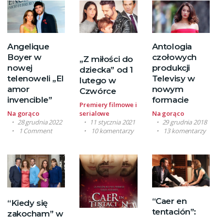
Angelique
Antologia
Boyer w
czołowych
„Z miłości do
nowej
produkcji
dziecka” od 1
telenoweli „El
Televisy w
lutego w
amor
nowym
Czwórce
invencible”
formacie
Premiery filmowe i
Na gorąco
serialowe
Na gorąco
28 grudnia 2022
11 stycznia 2021
29 grudnia 2018
1 Comment
10 komentarzy
13 komentarzy
“Caer en
“Kiedy się
tentación”:
zakocham” w