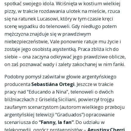
spotkać swojego idola. Wciśnięta w kostium wielkiej
pizzy, w trakcie rozdawania ulotek na mieście, rzuca
się na ratunek Lucasowi, który w tym czasie kręci
scenę wypadku do telenoweli. Gdy niedługo potem
mężczyzna znajduje się w prawdziwym
niebezpieczeństwie, Vale ponownie ratuje mu życie i
zostaje jego osobistą asystentką. Praca zbliża ich do
siebie – ona zaczyna odkrywać jego prawdziwe oblicze,
on zaś poznawać wady i zalety zakochanej w nim fanki.
Podobny pomysł zaświtał w głowie argentyńskiego
producenta
Sebastiána Ortegi
. Jeszcze w trakcie
pracy nad “Educando a Nina”, telenoweli o dwóch
bliźniaczkach z Griseldą Siciliani, powierzył trojgu
zaufanym scenarzystom (autorom wielkiego przeboju
argentyńskiej telewizji “Graduados”) opracowanie
scenariusza do
“Fanny, la fan”
. Do udziału w
telekomedii, oprócz protagonistów –
Agustiny Cherri
,