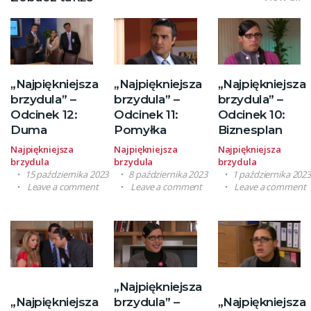
„Najpiękniejsza
„Najpiękniejsza
„Najpiękniejsza
brzydula” –
brzydula” –
brzydula” –
Odcinek 12:
Odcinek 11:
Odcinek 10:
Duma
Pomyłka
Biznesplan
Najpiękniejsza
Najpiękniejsza
Najpiękniejsza
brzydula
brzydula
brzydula
15 października 2023
8 października 2023
1 października 202
Leave a comment
Leave a comment
Leave a comment
„Najpiękniejsza
„Najpiękniejsza
brzydula” –
„Najpiękniejsza