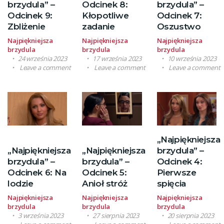
brzydula” –
Odcinek 8:
brzydula” –
Odcinek 9:
Kłopotliwe
Odcinek 7:
Zbliżenie
zadanie
Oszustwo
Najpiękniejsza
Najpiękniejsza
Najpiękniejsza
brzydula
brzydula
brzydula
24 września 2023
17 września 2023
10 września 2023
Leave a comment
Leave a comment
Leave a comment
„Najpiękniejsza
„Najpiękniejsza
„Najpiękniejsza
brzydula” –
brzydula” –
brzydula” –
Odcinek 4:
Odcinek 6: Na
Odcinek 5:
Pierwsze
lodzie
Anioł stróż
spięcia
Najpiękniejsza
Najpiękniejsza
Najpiękniejsza
brzydula
brzydula
brzydula
3 września 2023
27 sierpnia 2023
20 sierpnia 2023