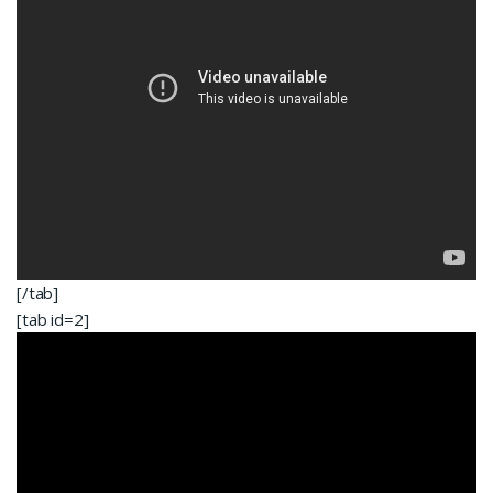
[/tab]
[tab id=2]