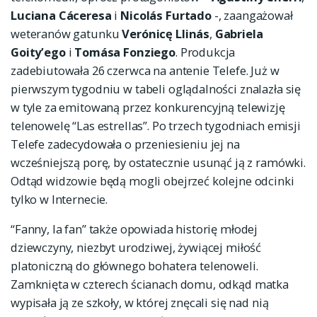
Luciana Cáceresa
i
Nicolás Furtado
-, zaangażował
weteranów gatunku
Verónicę Llinás
,
Gabriela
Goity’ego
i
Tomása Fonziego
. Produkcja
zadebiutowała 26 czerwca na antenie Telefe. Już w
pierwszym tygodniu w tabeli oglądalności znalazła się
w tyle za emitowaną przez konkurencyjną telewizję
telenowelę “Las estrellas”. Po trzech tygodniach emisji
Telefe zadecydowała o przeniesieniu jej na
wcześniejszą porę, by ostatecznie usunąć ją z ramówki.
Odtąd widzowie będą mogli obejrzeć kolejne odcinki
tylko w Internecie.
“Fanny, la fan” także opowiada historię młodej
dziewczyny, niezbyt urodziwej, żywiącej miłość
platoniczną do głównego bohatera telenoweli.
Zamknięta w czterech ścianach domu, odkąd matka
wypisała ją ze szkoły, w której znęcali się nad nią