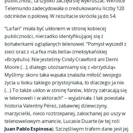
publiczność, ta szybko zaczęła się wykruszać. Wkrótce
Telemundo zadecydowała o zredukowaniu liczby 120
odcinków o połowę. W rezultacie skróciła ją do 54.
“La fan” miała być ukłonem w stronę kobiecej
publiczności, nierzadko identyfikującej się z
bohaterkami oglądanych telenowel. “Pomysł wyszedł z
sieci oraz z «La fea más bella» (meksykańskiej
«Brzyduli»). Nie jesteśmy Cindy Crawford ani Demi
Moore (…), dlatego utożsamiamy się z «brzydulą».
Myślimy: skoro taka wąsata znalazła miłość swojego
życia u boku takiego przystojniaka, to dlaczego ja nie.
(…) To także ukłon w stronę fanów, którzy zatracają się
w telenoweli i w aktorach” – wyjaśniała. I tak powstała
historia Valentny Pérez, zabawnej dziewczyny,
marzycielki, nieco roztrzepanej, zakochanej po uszy w
telenowelowym amancie, Lucasie Duarte (w tej roli
Juan Pablo Espinosa
). Szczęśliwym trafem dane jest jej