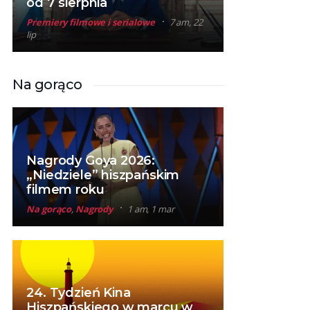
od 7 sierpnia
Premiery filmowe i serialowe
7 am, 22
lip
Na gorąco
Nagrody Goya 2026:
„Niedziele” hiszpańskim
filmem roku
Na gorąco
,
Nagrody
1 am, 1 mar
24. Tydzień Kina
Hiszpańskiego w marcu w