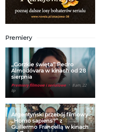
Premiery
„Gorzkie święta” Pedro
Almodóvara w kinach od 28
sierpnia
Premiery filmowe i serialowe
8 am, 22
lip
Argentyński przebój filmowy
„Homo sapiens?” z
Guillermo Francellą w kinach