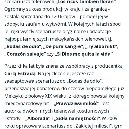
scenariusza telenoweli
„Los ricos también lloran”
.
Ogromny sukces produkcji w kraju i za granicą –
została sprzedana do 120 krajów – pomógł jej w
zdobyciu zaufaniu wytwórni. W kolejnych latach spod
jej ręki wyszły scenariusze oryginalne i adaptacje
najpopularniejszych meksykańskich telenowel, tj.
„Bodas de odio”
,
„De pura sangre”
,
„Ty albo nikt”
,
„Corazón salvaje”
czy
„Si Dios me quita la vida”
.
Przez kilka lat była znana ze współpracy z producentką
Carlą Estradą
. Na jej zlecenie jeszcze raz
zaadaptowała scenariusz do „Bodas de odio”,
przenosząc jej bohaterów do czasów niepodległego już
Meksyku z połowy XIX wieku, z którego powstał kolejny
międzynarodowy hit –
„Prawdziwa miłość”
. Jest
autorką dwóch innych telenowel kostiumowych
Estrady –
„Alborada”
i
„Sidła namiętności”
. W 2009
roku opracowała scenariusz do „Zaklętej miłości”, tym