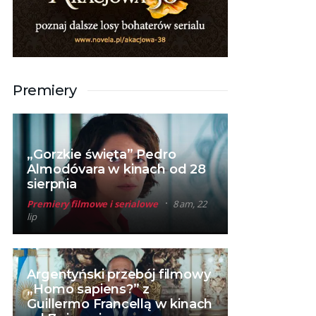
Premiery
„Gorzkie święta” Pedro
Almodóvara w kinach od 28
sierpnia
Premiery filmowe i serialowe
8 am, 22
lip
Argentyński przebój filmowy
„Homo sapiens?” z
Guillermo Francellą w kinach