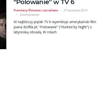
“Polowanie” w TV 6
Premiery filmowe i serialowe
27 września 2014
2 komentarze
W najbliższy piątek TV 6 wyemituje amerykański film
Juana Bofilla pt. “Polowanie” (“Hunted by Night”) z
latynoską obsadą. W rolach