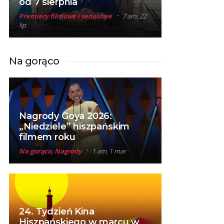
od 7 sierpnia
Premiery filmowe i serialowe
7 am, 22
lip
Na gorąco
Nagrody Goya 2026:
„Niedziele” hiszpańskim
filmem roku
Na gorąco
,
Nagrody
1 am, 1 mar
24. Tydzień Kina
Hiszpańskiego w marcu w