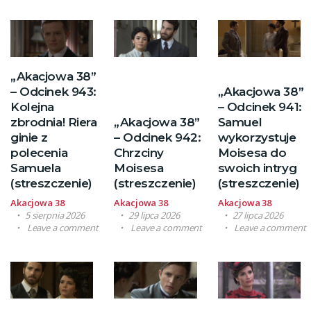
„Akacjowa 38”
– Odcinek 943:
„Akacjowa 38”
Kolejna
– Odcinek 941:
zbrodnia! Riera
„Akacjowa 38”
Samuel
ginie z
– Odcinek 942:
wykorzystuje
polecenia
Chrzciny
Moisesa do
Samuela
Moisesa
swoich intryg
(streszczenie)
(streszczenie)
(streszczenie)
Akacjowa 38
Akacjowa 38
Akacjowa 38
5 sierpnia 2026
29 lipca 2026
27 lipca 2026
Leave a comment
Leave a comment
Leave a comment