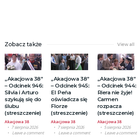
Zobacz także
View all
„Akacjowa 38”
„Akacjowa 38”
„Akacjowa 38”
– Odcinek 946:
– Odcinek 945:
– Odcinek 944:
Silvia i Arturo
El Peña
Riera nie żyje!
szykują się do
oświadcza się
Carmen
ślubu
Florze
rozpacza
(streszczenie)
(streszczenie)
(streszczenie)
Akacjowa 38
Akacjowa 38
Akacjowa 38
7 sierpnia 2026
7 sierpnia 2026
5 sierpnia 2026
Leave a comment
Leave a comment
Leave a comment