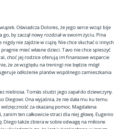
wiązek. Oświadcza Dolores, że jego serce wciąż bije
go, by zaczął nowy rozdział w swoim życiu. Pina
e nigdy nie zajdzie w ciążę. Nie chce słuchać o innych
pragnie mieć własne dzieci. Tavo nie chce spieszyć
l, choć jej rodzice oferują im finansowe wsparcie
ie, że ze względu na treningi nie będzie mógł
 sugeruje odłożenie planów wspólnego zamieszkania
ez niebiosa. Tomás studzi jego zapał do dziewczyny.
ko Diegowi. Ona wyjaśnia, że nie dała mu ku temu
e wdzięczność za okazaną pomoc. Magdalena
, zanim ten całkowicie straci dla niej głowę. Eugenio
kę. Diego także zbiera w sobie odwagę na miłosne