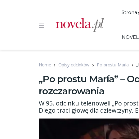
Strona
NOVEL
Home
Opisy odcinków
Po prostu María
„
„Po prostu María” – O
rozczarowania
W 95. odcinku telenoweli „Po prostu
Diego traci głowę dla dziewczyny. E