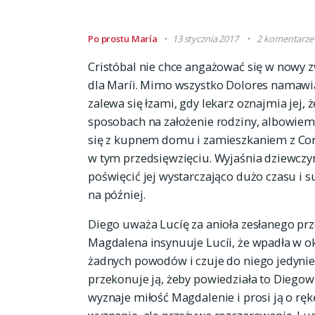
Po prostu María
13 stycznia 2017
2 komentarze
Cristóbal nie chce angażować się w nowy z
dla Maríi. Mimo wszystko Dolores namawia 
zalewa się łzami, gdy lekarz oznajmia jej, ż
sposobach na założenie rodziny, albowiem 
się z kupnem domu i zamieszkaniem z Cora
w tym przedsięwzięciu. Wyjaśnia dziewczyn
poświęcić jej wystarczająco dużo czasu i
na później.
Diego uważa Lucíę za anioła zesłanego prz
Magdalena insynuuje Lucíi, że wpadła w o
żadnych powodów i czuje do niego jedyni
przekonuje ją, żeby powiedziała to Diegowi
wyznaje miłość Magdalenie i prosi ją o rę