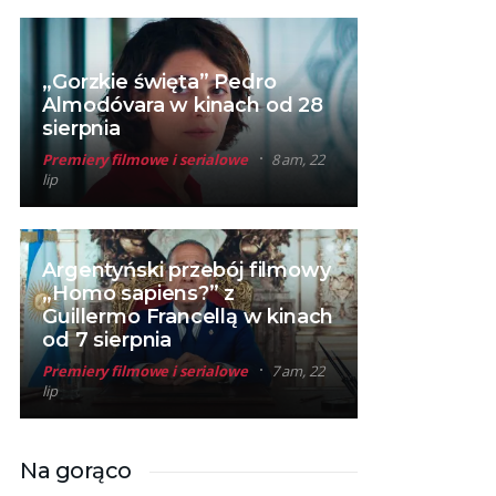
„Gorzkie święta” Pedro
Almodóvara w kinach od 28
sierpnia
Premiery filmowe i serialowe
8 am, 22
lip
Argentyński przebój filmowy
„Homo sapiens?” z
Guillermo Francellą w kinach
od 7 sierpnia
Premiery filmowe i serialowe
7 am, 22
lip
Na gorąco