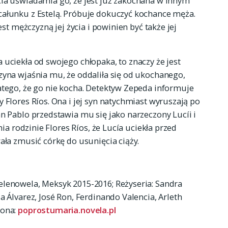
cía uświadamia go, że jest już zakochana w innym
całunku z Estelą. Próbuje dokuczyć kochance męża.
est mężczyzną jej życia i powinien być także jej
 uciekła od swojego chłopaka, to znaczy że jest
zyna wjaśnia mu, że oddaliła się od ukochanego,
atego, że go nie kocha. Detektyw Zepeda informuje
 Flores Ríos. Ona i jej syn natychmiast wyruszają po
an Pablo przedstawia mu się jako narzeczony Lucíi i
nia rodzinie Flores Ríos, że Lucía uciekła przed
ała zmusić córkę do usunięcia ciąży.
elenowela, Meksyk 2015-2016; Reżyseria: Sandra
a Álvarez, José Ron, Ferdinando Valencia, Arleth
rona:
poprostumaria.novela.pl