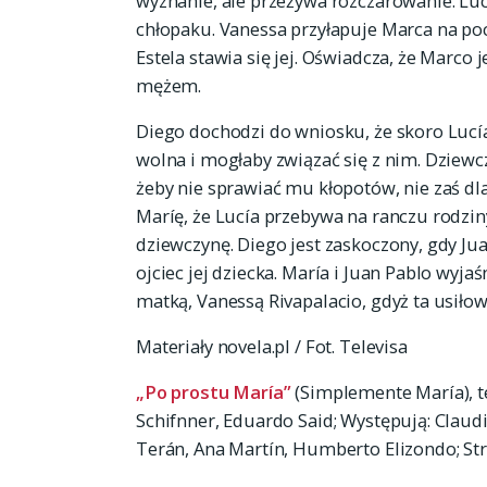
wyznanie, ale przeżywa rozczarowanie. Lu
chłopaku. Vanessa przyłapuje Marca na po
Estela stawia się jej. Oświadcza, że Marco j
mężem.
Diego dochodzi do wniosku, że skoro Lucía
wolna i mogłaby związać się z nim. Dziewc
żeby nie sprawiać mu kłopotów, nie zaś dl
Maríę, że Lucía przebywa na ranczu rodziny
dziewczynę. Diego jest zaskoczony, gdy Ju
ojciec jej dziecka. María i Juan Pablo wyjaś
matką, Vanessą Rivapalacio, gdyż ta usiłow
Materiały novela.pl / Fot. Televisa
„Po prostu María”
(Simplemente María), t
Schifnner, Eduardo Said; Występują: Claudi
Terán, Ana Martín, Humberto Elizondo; St