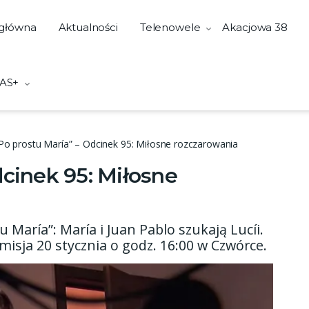
 główna
Aktualności
Telenowele
Akacjowa 38
AS+
Po prostu María” – Odcinek 95: Miłosne rozczarowania
dcinek 95: Miłosne
 María”: María i Juan Pablo szukają Lucíi.
misja 20 stycznia o godz. 16:00 w Czwórce.