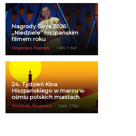
Nagrody Goya 2026:
„Niedziele” hiszpańskim
filmem roku
Na gorąco
,
Nagrody
1 am, 1 mar
24. Tydzień Kina
Hiszpańskiego w marcu w
ośmiu polskich miastach
Festiwale
,
Na gorąco
1 pm, 17 lut