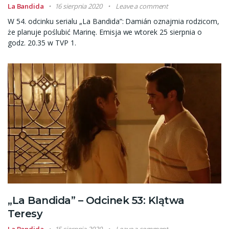
La Bandida
16 sierpnia 2020
Leave a comment
W 54. odcinku serialu „La Bandida”: Damián oznajmia rodzicom,
że planuje poślubić Marinę. Emisja we wtorek 25 sierpnia o
godz. 20.35 w TVP 1.
„La Bandida” – Odcinek 53: Klątwa
Teresy