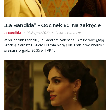
„La Bandida” – Odcinek 60: Na zakręcie
La Bandida
26 sierpnia 2020
Leave a comment
W 60. odcinku serialu „La Bandida”: Valentina i Arturo wyciągają
Gracielę z aresztu. Güero i Nimfa biorą ślub. Emisja we wtorek 1
września o godz. 20.35 w TVP 1.