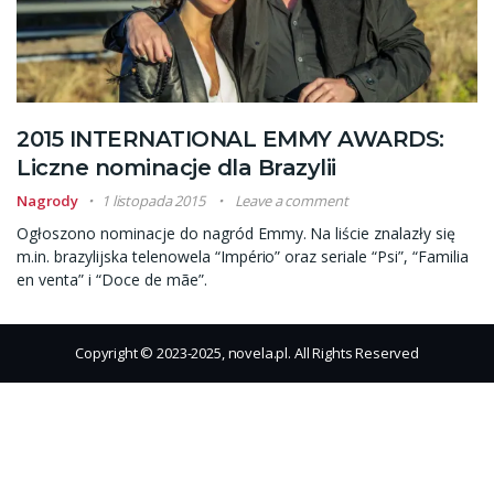
2015 INTERNATIONAL EMMY AWARDS:
Liczne nominacje dla Brazylii
Nagrody
1 listopada 2015
Leave a comment
Ogłoszono nominacje do nagród Emmy. Na liście znalazły się
m.in. brazylijska telenowela “Império” oraz seriale “Psi”, “Familia
en venta” i “Doce de mãe”.
Copyright © 2023-2025, novela.pl. All Rights Reserved