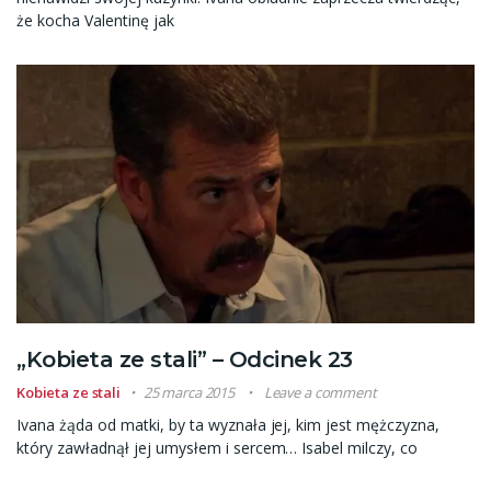
że kocha Valentinę jak
„Kobieta ze stali” – Odcinek 23
Kobieta ze stali
25 marca 2015
Leave a comment
Ivana żąda od matki, by ta wyznała jej, kim jest mężczyzna,
który zawładnął jej umysłem i sercem… Isabel milczy, co