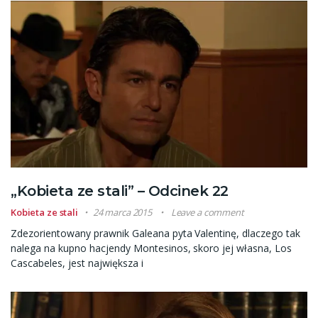
„Kobieta ze stali” – Odcinek 22
Kobieta ze stali
24 marca 2015
Leave a comment
Zdezorientowany prawnik Galeana pyta Valentinę, dlaczego tak
nalega na kupno hacjendy Montesinos, skoro jej własna, Los
Cascabeles, jest największa i