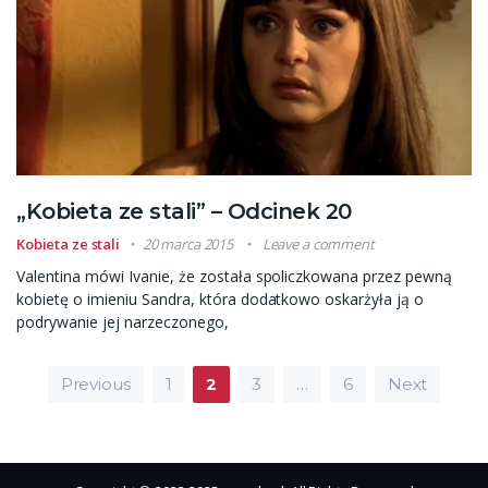
„Kobieta ze stali” – Odcinek 20
Kobieta ze stali
20 marca 2015
Leave a comment
Valentina mówi Ivanie, że została spoliczkowana przez pewną
kobietę o imieniu Sandra, która dodatkowo oskarżyła ją o
podrywanie jej narzeczonego,
Stronicowanie wpisów
Previous
1
2
3
…
6
Next