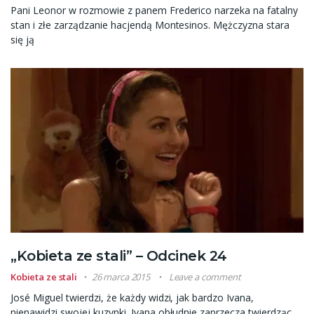
Pani Leonor w rozmowie z panem Frederico narzeka na fatalny
stan i złe zarządzanie hacjendą Montesinos. Mężczyzna stara
się ją
„Kobieta ze stali” – Odcinek 24
Kobieta ze stali
26 marca 2015
Leave a comment
José Miguel twierdzi, że każdy widzi, jak bardzo Ivana,
nienawidzi swojej kuzynki. Ivana obłudnie zaprzecza twierdząc,