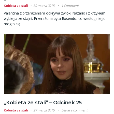
Kobieta ze stali
30 marca 2015
1 Comment
Valentina z przerażeniem odkrywa zwłoki Nazario i z krzykiem
wybiega ze stajni. Przerażona pyta Rosendo, co według niego
mogło się
„Kobieta ze stali” – Odcinek 25
Kobieta ze stali
27 marca 2015
Leave a comment