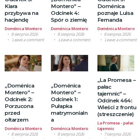
Kiara
Montero” –
Doménica
przybywa na
Odcinek 4:
poznaje Luisa
hacjendę
Spór o ziemię
Fernanda
Doménica Montero
Doménica Montero
Doménica Montero
8 sierpnia 2026
8 sierpnia 2026
8 sierpnia 2026
Leave a comment
Leave a comment
Leave a comment
„La Promesa –
„Doménica
„Doménica
pałac
Montero” –
Montero” –
tajemnic” –
Odcinek 2:
Odcinek 1:
Odcinek 464:
Porzucona
Pułapka
Wieści z frontu
przed
matrymonialn
(streszczenie)
ołtarzem
a
La Promesa - pałac
Doménica Montero
Doménica Montero
tajemnic
8 sierpnia 2026
8 sierpnia 2026
7 sierpnia 2026