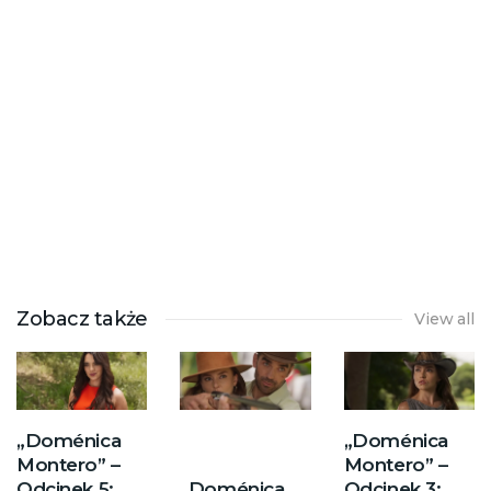
Zobacz także
View all
„Doménica
„Doménica
Montero” –
Montero” –
Odcinek 5:
„Doménica
Odcinek 3: