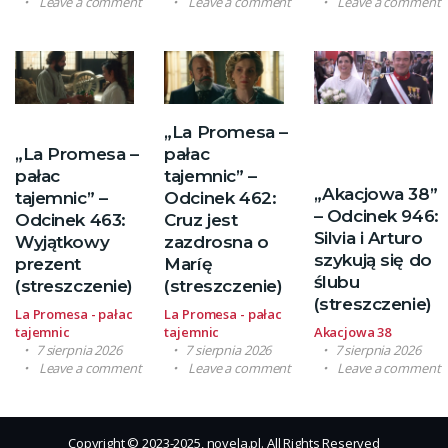
Leave a comment
Leave a comment
Leave a comment
„La Promesa –
„La Promesa –
pałac
pałac
tajemnic” –
„Akacjowa 38”
tajemnic” –
Odcinek 462:
– Odcinek 946:
Odcinek 463:
Cruz jest
Silvia i Arturo
Wyjątkowy
zazdrosna o
szykują się do
prezent
Maríę
ślubu
(streszczenie)
(streszczenie)
(streszczenie)
La Promesa - pałac
La Promesa - pałac
tajemnic
tajemnic
Akacjowa 38
7 sierpnia 2026
7 sierpnia 2026
7 sierpnia 2026
Leave a comment
Leave a comment
Leave a comment
Copyright © 2023-2025, novela.pl. All Rights Reserved