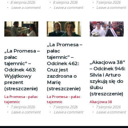
8 sierpnia 2026
8 sierpnia 2026
7 sierpnia 2026
Leave a comment
Leave a comment
Leave a comment
„La Promesa –
„La Promesa –
pałac
pałac
tajemnic” –
„Akacjowa 38”
tajemnic” –
Odcinek 462:
– Odcinek 946:
Odcinek 463:
Cruz jest
Silvia i Arturo
Wyjątkowy
zazdrosna o
szykują się do
prezent
Maríę
ślubu
(streszczenie)
(streszczenie)
(streszczenie)
La Promesa - pałac
La Promesa - pałac
tajemnic
tajemnic
Akacjowa 38
7 sierpnia 2026
7 sierpnia 2026
7 sierpnia 2026
Leave a comment
Leave a comment
Leave a comment