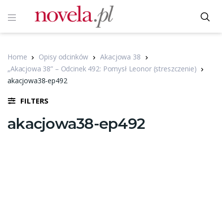
Home
Opisy odcinków
Akacjowa 38
„Akacjowa 38” – Odcinek 492: Pomysł Leonor (streszczenie)
akacjowa38-ep492
FILTERS
akacjowa38-ep492