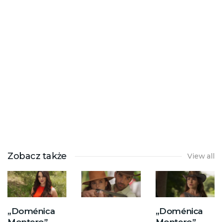
Zobacz także
View all
„Doménica
„Doménica
Montero” –
Montero” –