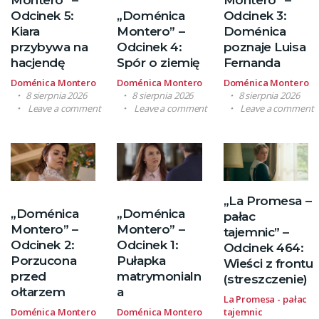
Odcinek 5:
„Doménica
Odcinek 3:
Kiara
Montero” –
Doménica
przybywa na
Odcinek 4:
poznaje Luisa
hacjendę
Spór o ziemię
Fernanda
Doménica Montero
Doménica Montero
Doménica Montero
8 sierpnia 2026
8 sierpnia 2026
8 sierpnia 2026
Leave a comment
Leave a comment
Leave a comment
„La Promesa –
„Doménica
„Doménica
pałac
Montero” –
Montero” –
tajemnic” –
Odcinek 2:
Odcinek 1:
Odcinek 464:
Porzucona
Pułapka
Wieści z frontu
przed
matrymonialn
(streszczenie)
ołtarzem
a
La Promesa - pałac
Doménica Montero
Doménica Montero
tajemnic