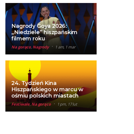
Nagrody Goya 2026:
„Niedziele” hiszpańskim
filmem roku
Na gorąco
,
Nagrody
1 am, 1 mar
24. Tydzień Kina
Hiszpańskiego w marcu w
ośmiu polskich miastach
Festiwale
,
Na gorąco
1 pm, 17 lut