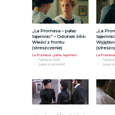
„La Promesa – pałac
„La Prom
tajemnic” – Odcinek 464:
tajemnic
Wieści z frontu
Wyjątko
(streszczenie)
(streszc
La Promesa - pałac tajemnic
La Promesa 
7 sierpnia 2026
7 sierpni
Leave a comment
Leave a