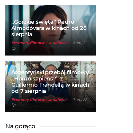
„Gorzkie święta” Pedro
Almodóvara w kinach od 28
sierpnia
Premiery filmowe i serialowe
8 am, 22
lip
Argentyński przebój filmowy
„Homo sapiens?” z
Guillermo Francellą w kinach
od 7 sierpnia
Premiery filmowe i serialowe
7 am, 22
lip
Na gorąco