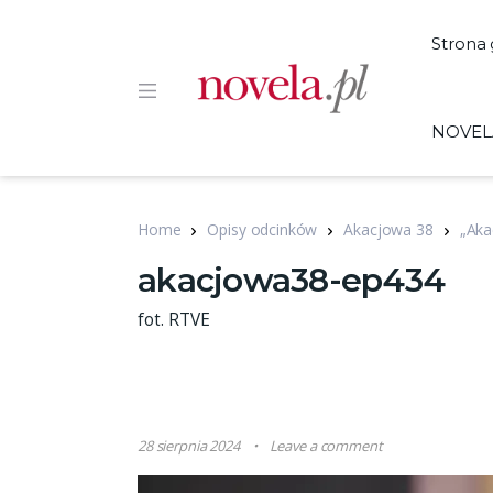
Strona
NOVEL
Home
Opisy odcinków
Akacjowa 38
„Aka
akacjowa38-ep434
fot. RTVE
28 sierpnia 2024
Leave a comment