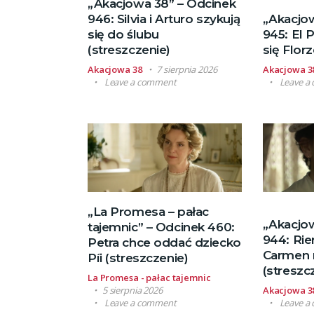
„Akacjowa 38” – Odcinek
946: Silvia i Arturo szykują
„Akacjo
się do ślubu
945: El 
(streszczenie)
się Flor
Akacjowa 38
7 sierpnia 2026
Akacjowa 3
Leave a comment
Leave a
„La Promesa – pałac
„Akacjo
tajemnic” – Odcinek 460:
944: Rier
Petra chce oddać dziecko
Carmen 
Píi (streszczenie)
(streszc
La Promesa - pałac tajemnic
5 sierpnia 2026
Akacjowa 3
Leave a comment
Leave a