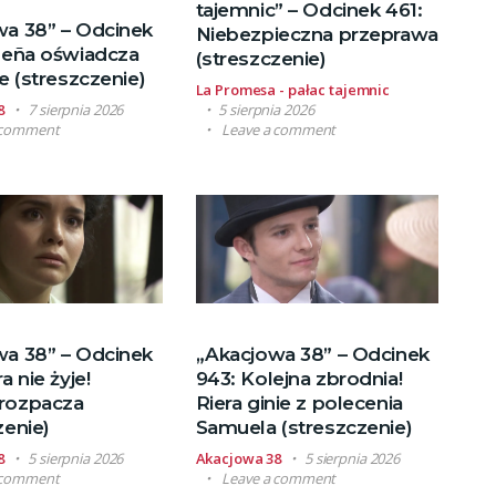
tajemnic” – Odcinek 461:
wa 38” – Odcinek
Niebezpieczna przeprawa
Peña oświadcza
(streszczenie)
ze (streszczenie)
La Promesa - pałac tajemnic
8
7 sierpnia 2026
5 sierpnia 2026
 comment
Leave a comment
wa 38” – Odcinek
„Akacjowa 38” – Odcinek
a nie żyje!
943: Kolejna zbrodnia!
rozpacza
Riera ginie z polecenia
zenie)
Samuela (streszczenie)
8
5 sierpnia 2026
Akacjowa 38
5 sierpnia 2026
 comment
Leave a comment