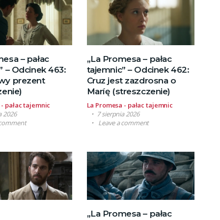
esa – pałac
„La Promesa – pałac
” – Odcinek 463:
tajemnic” – Odcinek 462:
wy prezent
Cruz jest zazdrosna o
zenie)
Maríę (streszczenie)
- pałac tajemnic
La Promesa - pałac tajemnic
a 2026
7 sierpnia 2026
 comment
Leave a comment
„La Promesa – pałac