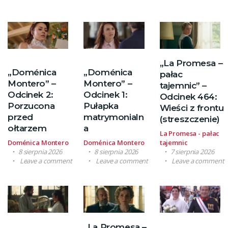
„La Promesa –
„Doménica
„Doménica
pałac
Montero” –
Montero” –
tajemnic” –
Odcinek 2:
Odcinek 1:
Odcinek 464:
Porzucona
Pułapka
Wieści z frontu
przed
matrymonialn
(streszczenie)
ołtarzem
a
La Promesa - pałac
Doménica Montero
Doménica Montero
tajemnic
8 sierpnia 2026
8 sierpnia 2026
7 sierpnia 2026
Leave a comment
Leave a comment
Leave a comment
„La Promesa –