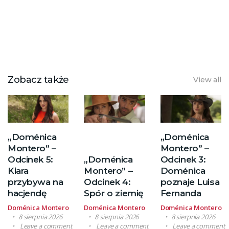
Zobacz także
View all
„Doménica
„Doménica
Montero” –
Montero” –
Odcinek 5:
„Doménica
Odcinek 3:
Kiara
Montero” –
Doménica
przybywa na
Odcinek 4:
poznaje Luisa
hacjendę
Spór o ziemię
Fernanda
Doménica Montero
Doménica Montero
Doménica Montero
8 sierpnia 2026
8 sierpnia 2026
8 sierpnia 2026
Leave a comment
Leave a comment
Leave a comment